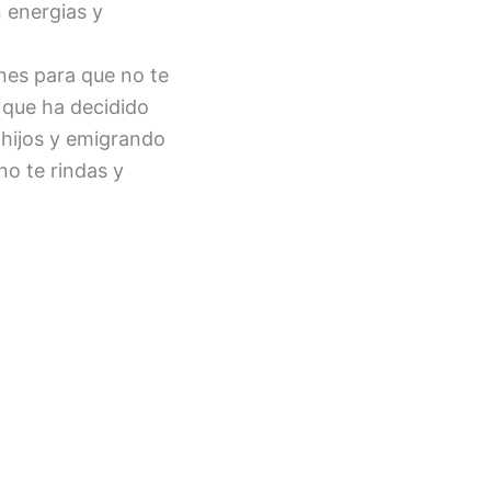
n energias y
u interior.
que no te
 que ha decidido
 hijos y emigrando
no te rindas y