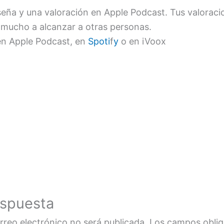
seña y una valoración en Apple Podcast. Tus valorac
mucho a alcanzar a otras personas.
en Apple Podcast, en
Spoti
f
y
o en iVoox
espuesta
rreo electrónico no será publicada.
Los campos oblig