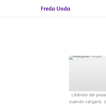
Ir
Freda Unda
al
contenido
Libérate del pasa
COMPART
cuando cargarla d
IR