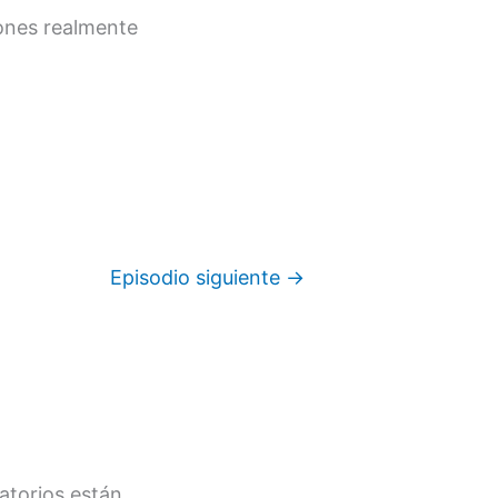
iones realmente
Episodio siguiente
→
atorios están