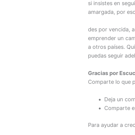
FEED RSS
si insistes en seg
ENLACE
amargada, 
INCRUSTA
Estaré a
R
des por vencida, a
emprender un cami
a otros países. Qu
puedas seguir ade
Gracias por Escu
Comparte lo que p
Deja un come
Comparte es
Para ayudar a cre