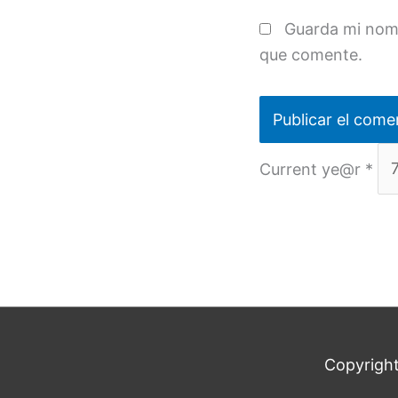
Guarda mi nomb
que comente.
Current ye@r
*
Copyrigh