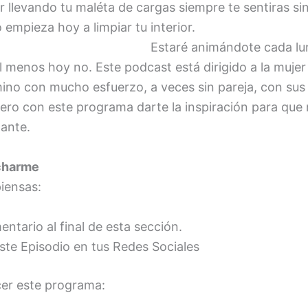
uir llevando tu maléta de cargas siempre te sentiras si
por eso empieza hoy a limpiar t
nimándote cada lunes para 
l menos hoy no. Este podcast está dirigido a la mujer
no con mucho esfuerzo, a veces sin pareja, con sus
iero con este programa darte la inspiración para que 
lante.
charme
iensas:
ntario al final de esta sección.
te Episodio en tus Redes Sociales
cer este programa: