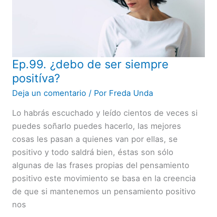
Ep.99. ¿debo de ser siempre
Ep.99.
¿debo
positíva?
de
Deja un comentario
/ Por
Freda Unda
ser
Lo habrás escuchado y leído cientos de veces si
siempre
puedes soñarlo puedes hacerlo, las mejores
positíva?
cosas les pasan a quienes van por ellas, se
positivo y todo saldrá bien, éstas son sólo
algunas de las frases propias del pensamiento
positivo este movimiento se basa en la creencia
de que si mantenemos un pensamiento positivo
nos