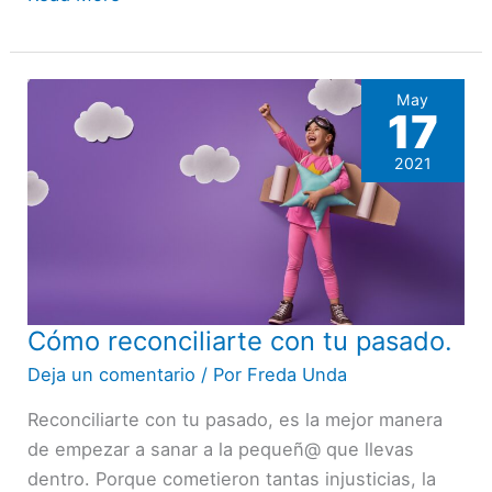
May
17
2021
Cómo reconciliarte con tu pasado.
Cómo
reconciliarte
Deja un comentario
/ Por
Freda Unda
con
Reconciliarte con tu pasado, es la mejor manera
tu
de empezar a sanar a la pequeñ@ que llevas
pasado.
dentro. Porque cometieron tantas injusticias, la