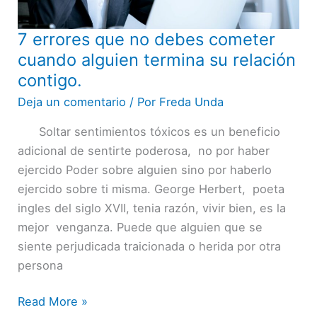
7 errores que no debes cometer
7
errores
cuando alguien termina su relación
que
contigo.
no
Deja un comentario
/ Por
Freda Unda
debes
Soltar sentimientos tóxicos es un beneficio
cometer
adicional de sentirte poderosa, no por haber
cuando
ejercido Poder sobre alguien sino por haberlo
alguien
ejercido sobre ti misma. George Herbert, poeta
termina
ingles del siglo XVII, tenia razón, vivir bien, es la
su
mejor venganza. Puede que alguien que se
relación
siente perjudicada traicionada o herida por otra
contigo.
persona
Read More »