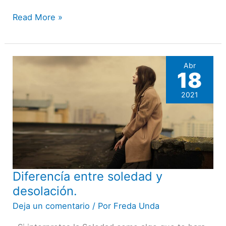
Read More »
Abr
18
2021
Diferencía entre soledad y
Diferencía
entre
desolación.
soledad
Deja un comentario
/ Por
Freda Unda
y