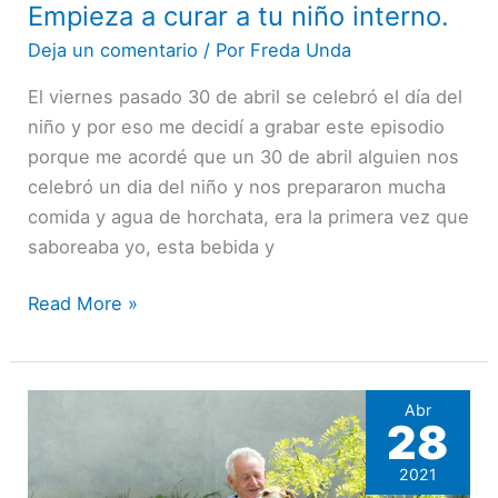
Empieza a curar a tu niño interno.
Empieza
a
Deja un comentario
/ Por
Freda Unda
curar
El viernes pasado 30 de abril se celebró el día del
a
niño y por eso me decidí a grabar este episodio
tu
porque me acordé que un 30 de abril alguien nos
niño
celebró un dia del niño y nos prepararon mucha
interno.
comida y agua de horchata, era la primera vez que
saboreaba yo, esta bebida y
Read More »
Abr
28
2021