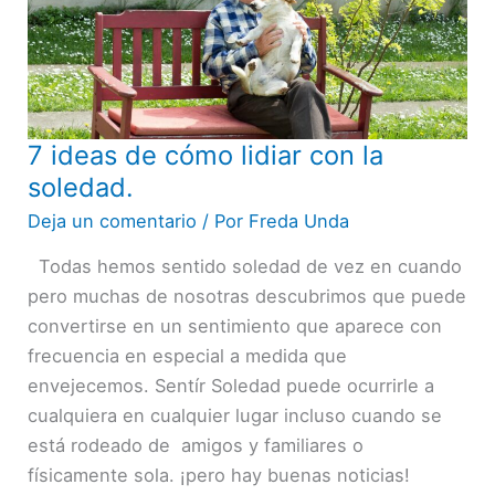
7 ideas de cómo lidiar con la
7
ideas
soledad.
de
Deja un comentario
/ Por
Freda Unda
cómo
Todas hemos sentido soledad de vez en cuando
lidiar
pero muchas de nosotras descubrimos que puede
con
convertirse en un sentimiento que aparece con
la
frecuencia en especial a medida que
soledad.
envejecemos. Sentír Soledad puede ocurrirle a
cualquiera en cualquier lugar incluso cuando se
está rodeado de amigos y familiares o
físicamente sola. ¡pero hay buenas noticias!