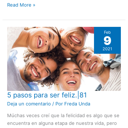
Read More »
Feb
9
2021
5 pasos para ser feliz.|81
5
pasos
Deja un comentario
/ Por
Freda Unda
para
Múchas veces creí que la felicidad es algo que se
ser
encuentra en alguna etapa de nuestra vida, pero
feliz.|81