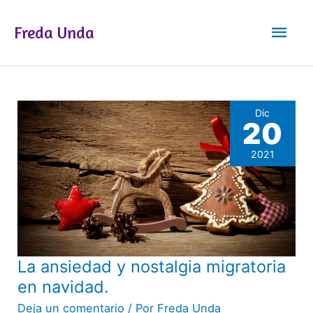
Ir
Men
al
Freda Unda
contenido
princ
Dic
20
2021
La ansiedad y nostalgia migratoria
La
ansiedad
en navidad.
y
Deja un comentario
/ Por
Freda Unda