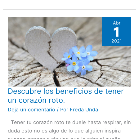
Abr
1
2021
Descubre los beneficios de tener
Descubre
los
un corazón roto.
beneficios
Deja un comentario
/ Por
Freda Unda
de
Tener tu corazón róto te duele hasta respirar, sin
tener
duda esto no es algo de lo que alguien inspira
un