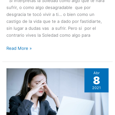
Si interpretas la Soledad como algo que te hara
desolación.
sufrir, o como algo desagradable que por
desgracia te tocó vivir a ti… o bien como un
castigo de la vida que te a dado por fastidiarte,
sin lugar a dudas vas a sufrir. Pero si por el
contrario vives la Soledad como algo para
Read More »
Abr
8
2021