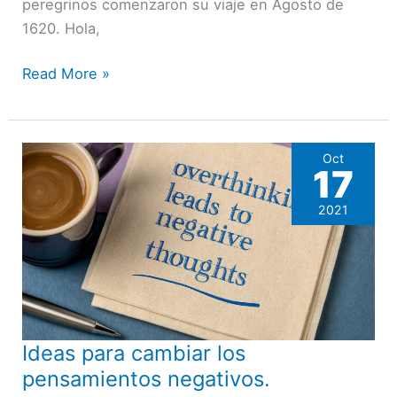
peregrinos comenzaron su viaje en Agosto de
1620. Hola,
Read More »
Oct
17
2021
Ideas para cambiar los
Ideas
para
pensamientos negativos.