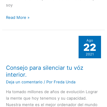
soy
Read More »
Ago
22
2021
Consejo para silenciar tu vóz
Consejo
para
interior.
silenciar
Deja un comentario
/ Por
Freda Unda
tu
Ha tomado millones de años de evolución Lograr
vóz
la mente que hoy tenemos y su capacidad.
interior.
Nuestra mente es el mejor ordenador del mundo