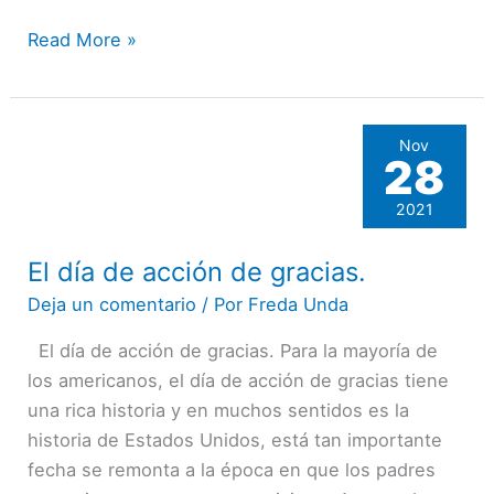
Read More »
Nov
28
2021
El día de acción de gracias.
El
día
Deja un comentario
/ Por
Freda Unda
de
El día de acción de gracias. Para la mayoría de
acción
los americanos, el día de acción de gracias tiene
de
una rica historia y en muchos sentidos es la
gracias.
historia de Estados Unidos, está tan importante
fecha se remonta a la época en que los padres