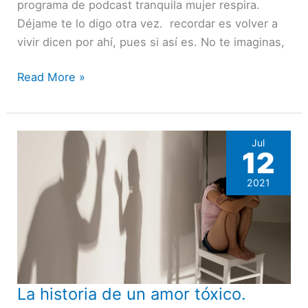
programa de podcast tranquila mujer respira.
Déjame te lo digo otra vez. recordar es volver a
vivir dicen por ahí, pues si así es. No te imaginas,
Read More »
Jul
12
2021
La historia de un amor tóxico.
La