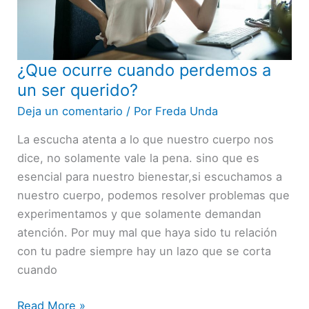
¿Que ocurre cuando perdemos a
¿Que
ocurre
un ser querido?
cuando
Deja un comentario
/ Por
Freda Unda
perdemos
La escucha atenta a lo que nuestro cuerpo nos
a
dice, no solamente vale la pena. sino que es
un
esencial para nuestro bienestar,si escuchamos a
ser
nuestro cuerpo, podemos resolver problemas que
querido?
experimentamos y que solamente demandan
atención. Por muy mal que haya sido tu relación
con tu padre siempre hay un lazo que se corta
cuando
Read More »