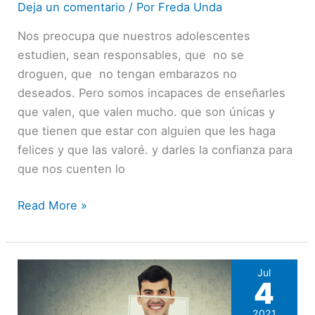
historia
Deja un comentario
/ Por
Freda Unda
de
Nos preocupa que nuestros adolescentes
un
estudien, sean responsables, que no se
amor
droguen, que no tengan embarazos no
tóxico.
deseados. Pero somos incapaces de enseñarles
que valen, que valen mucho. que son únicas y
que tienen que estar con alguien que les haga
felices y que las valoré. y darles la confianza para
que nos cuenten lo
Read More »
Jul
4
2021