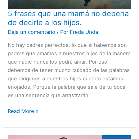
5 frases que una mamá no deberia
5
frases
de decirle a los hijos.
que
Deja un comentario
/ Por
Freda Unda
una
No hay padres perfectos, lo que sí habemos son
mamá
padres que amamos a nuestros hijos de la manera
no
que nadie nunca los podrá amar. Por eso
deberia
debemos de tener mucho cuidado de las palabras
de
que dirigimos a nuestros hijos cuando estamos
decirle
enojados. Porque la palabra que sale de tu boca
a
es una sentencia que arrastrarán
los
hijos.
Read More »