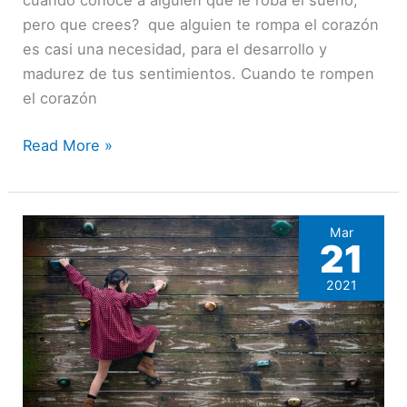
cuando conoce a alguien que le roba el sueño,
corazón
pero que crees? que alguien te rompa el corazón
roto.
es casi una necesidad, para el desarrollo y
madurez de tus sentimientos. Cuando te rompen
el corazón
Read More »
Mar
21
2021