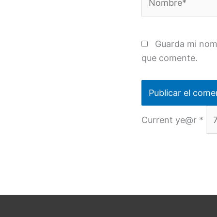
Guarda mi nomb
que comente.
Current ye@r
*