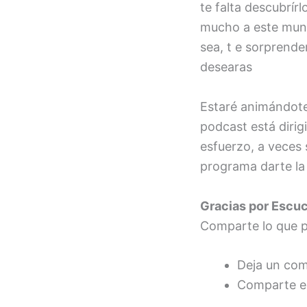
FEED RSS
te falta descubrír
ENLACE
mucho a este mund
INCRUSTA
sea, t e sorprende
R
desearas
Estaré animándote
podcast está diri
esfuerzo, a veces 
programa darte la 
Gracias por Escu
Comparte lo que p
Deja un come
Comparte es