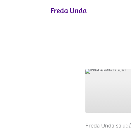
Ir
Freda Unda
al
contenido
COMPART
Freda Unda saludán
IR