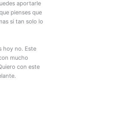
puedes aportarle
 que pienses que
as si tan solo lo
s hoy no. Este
o con mucho
 Quiero con este
elante.