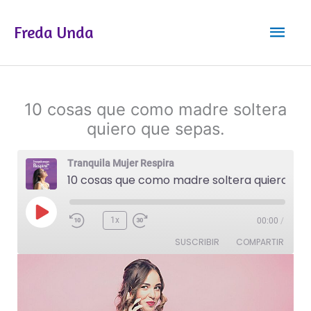
Ir
Men
al
Freda Unda
contenido
princ
10 cosas que como madre soltera
quiero que sepas.
Tranquila Mujer Respira
10 cosas que como madre soltera quiero que sepas.
Reproducir
1x
00:00
/
episodio
SUSCRIBIR
COMPARTIR
COMPAR
TIR
FEED RSS