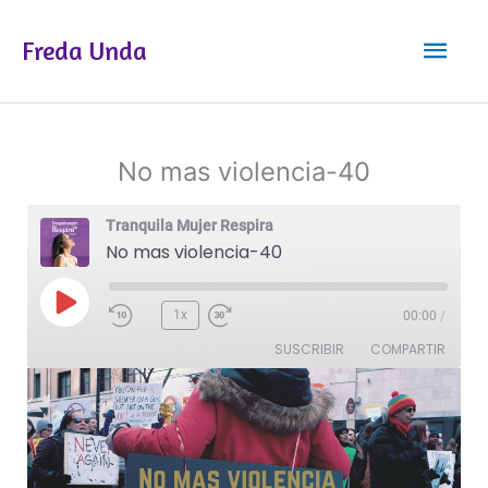
Ir
Men
al
Freda Unda
contenido
princ
No mas violencia-40
Tranquila Mujer Respira
No mas violencia-40
Reproducir
1x
00:00
/
episodio
SUSCRIBIR
COMPARTIR
COMPAR
TIR
FEED RSS
ENLACE