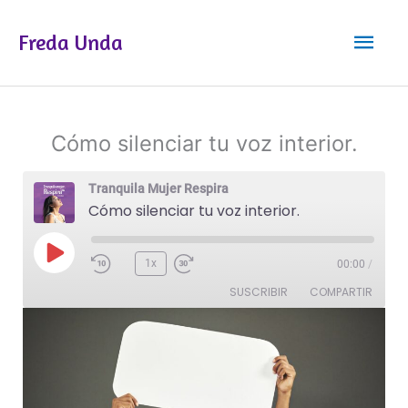
Ir
Men
al
Freda Unda
contenido
princ
Cómo silenciar tu voz interior.
Tranquila Mujer Respira
Cómo silenciar tu voz interior.
Reproducir
1x
00:00
/
episodio
SUSCRIBIR
COMPARTIR
COMPAR
TIR
FEED RSS
ENLACE