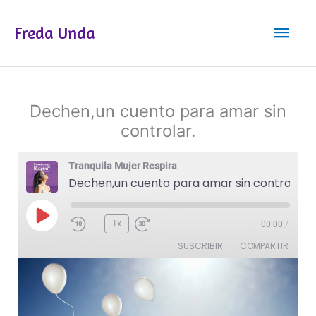
Ir
Men
al
Freda Unda
contenido
princ
Dechen,un cuento para amar sin
controlar.
Tranquila Mujer Respira
Dechen,un cuento para amar sin controlar.
Reproducir
1x
00:00
/
episodio
SUSCRIBIR
COMPARTIR
COMPAR
TIR
FEED RSS