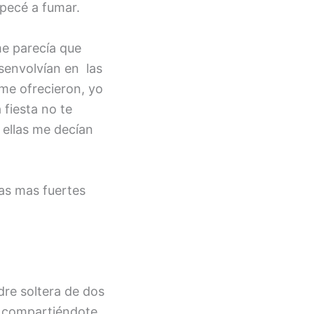
mpecé a fumar.
me parecía que
senvolvían en las
 me ofrecieron, yo
 fiesta no te
 ellas me decían
as mas fuertes
re soltera de dos
r compartiéndote