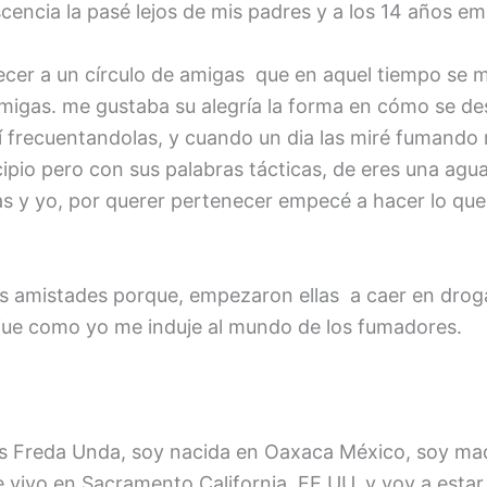
cencia la pasé lejos de mis padres y a los 14 años e
ecer a un círculo de amigas que en aquel tiempo se 
amigas. me gustaba su alegría la forma en cómo se de
uí frecuentandolas, y cuando un dia las miré fumando
ncipio pero con sus palabras tácticas, de eres una agua
as y yo, por querer pertenecer empecé a hacer lo que
s amistades porque, empezaron ellas a caer en drog
í fue como yo me induje al mundo de los fumadores.
s Freda Unda, soy nacida en Oaxaca México, soy mad
e vivo en Sacramento California, EE.UU. y voy a esta