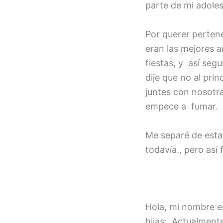
FEED RSS
parte de mi adoles
ENLACE
INCRUST
Por querer perten
AR
eran las mejores 
fiestas, y así seg
dije que no al pri
juntes con nosotr
empece a fumar.
Me separé de esta
todavía., pero as
Hola, mi nombre e
hijas: Actualment