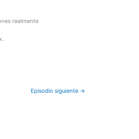
iones realmente
x.
Episodio siguiente
→