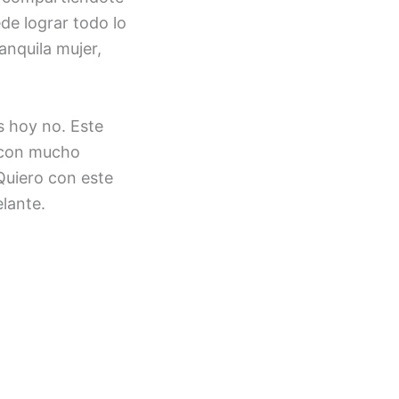
de lograr todo lo
anquila mujer,
s hoy no. Este
o con mucho
 Quiero con este
elante.