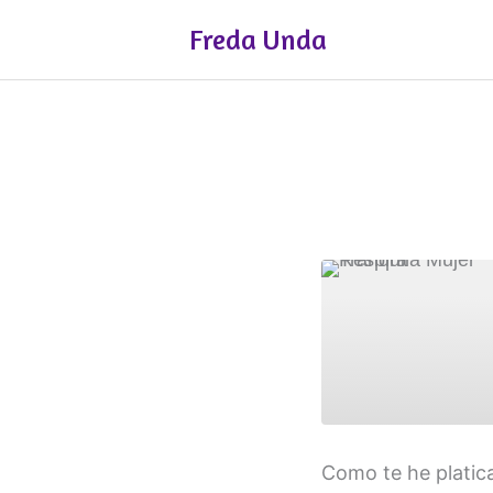
Ir
Freda Unda
al
contenido
COMPAR
Como te he platic
TIR