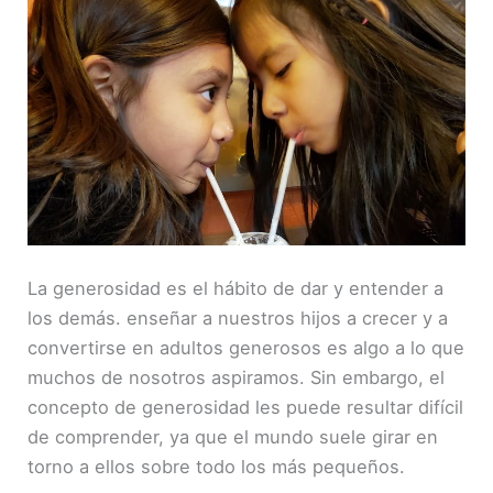
FEED RSS
ENLACE
INCRUST
AR
La generosidad es el hábito de dar y entender a
los demás. enseñar a nuestros hijos a crecer y a
convertirse en adultos generosos es algo a lo que
muchos de nosotros aspiramos. Sin embargo, el
concepto de generosidad les puede resultar difícil
de comprender, ya que el mundo suele girar en
torno a ellos sobre todo los más pequeños.