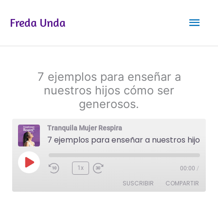
Ir
Men
al
Freda Unda
contenido
princ
7 ejemplos para enseñar a
nuestros hijos cómo ser
generosos.
Tranquila Mujer Respira
7 ejemplos para enseñar a nuestros hijos cómo ser generosos.
Reproducir
1x
00:00
/
episodio
SUSCRIBIR
COMPARTIR
COMPAR
TIR