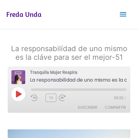
Ir
Men
al
Freda Unda
contenido
princ
La responsabilídad de uno mismo
es la cláve para ser el mejor-51
Tranquila Mujer Respira
La responsabilídad de uno mismo es la cláve para ser el mejor-51
Reproducir
1x
00:00
/
episodio
SUSCRIBIR
COMPARTIR
COMPAR
TIR
FEED RSS