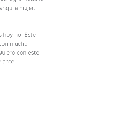
anquila mujer,
s hoy no. Este
o con mucho
 Quiero con este
elante.