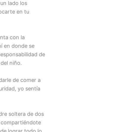
un lado los
ocarte en tu
nta con la
hí en donde se
responsabilidad de
del niño.
 darle de comer a
uridad, yo sentía
re soltera de dos
r compartiéndote
de lograr todo lo