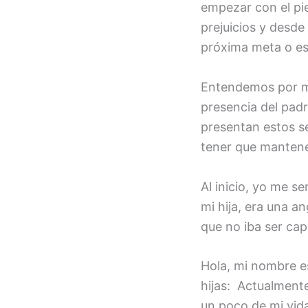
FEED RSS
empezar con el pie
ENLACE
prejuicios y desd
INCRUSTA
próxima meta o ese
R
Entendemos por ma
presencia del padr
presentan estos s
tener que mantener
Al inicio, yo me s
mi hija, era una a
que no iba ser cap
Hola, mi nombre e
hijas: Actualment
un poco de mi vid