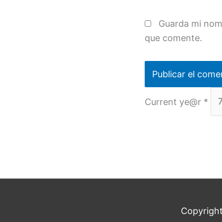
Guarda mi nomb
que comente.
Current ye@r
*
Copyrigh