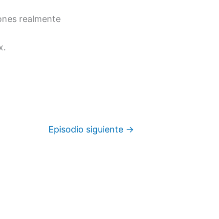
iones realmente
x.
Episodio siguiente
→