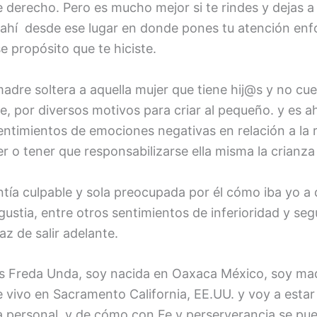
 derecho. Pero es mucho mejor si te rindes y dejas a 
e ahí desde ese lugar en donde pones tu atención enf
 propósito que te hiciste.
dre soltera a aquella mujer que tiene hij@s y no cue
e, por diversos motivos para criar al pequeño. y es a
entimientos de emociones negativas en relación a la 
 o tener que responsabilizarse ella misma la crianza 
entía culpable y sola preocupada por él cómo iba yo a
ngustia, entre otros sentimientos de inferioridad y seg
az de salir adelante.
s Freda Unda, soy nacida en Oaxaca México, soy mad
e vivo en Sacramento California, EE.UU. y voy a esta
a personal, y de cómo con Fe y perserverancia se pue