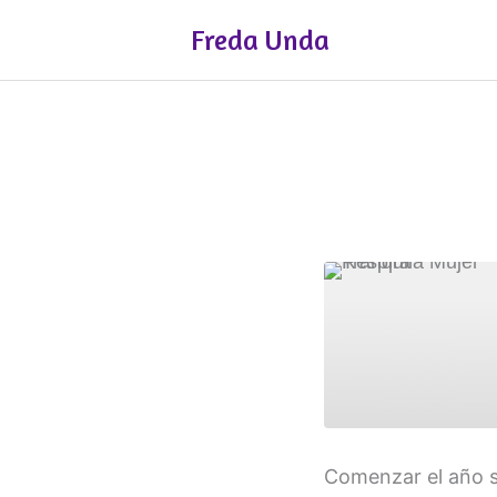
Ir
Freda Unda
al
contenido
COMPART
Comenzar el año sa
IR