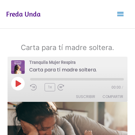
Ir
Men
al
Freda Unda
contenido
princ
Carta para tí madre soltera.
Tranquila Mujer Respira
Carta para tí madre soltera.
Reproducir
1x
00:00
/
episodio
SUSCRIBIR
COMPARTIR
COMPAR
TIR
FEED RSS
ENLACE