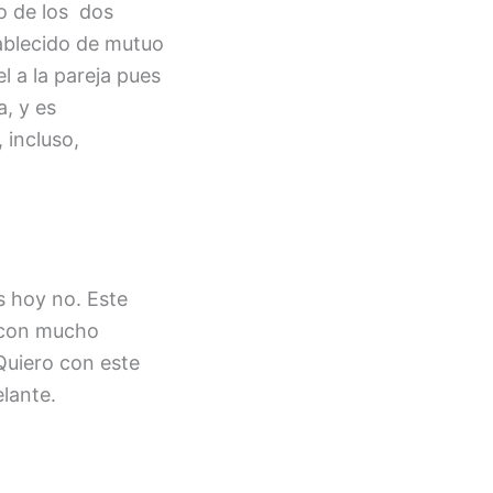
o de los dos
tablecido de mutuo
 a la pareja pues
a, y es
 incluso,
s hoy no. Este
o con mucho
 Quiero con este
elante.