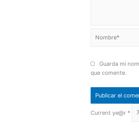
Nombre*
Guarda mi nomb
que comente.
Current ye@r
*