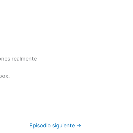
iones realmente
oox.
Episodio siguiente
→