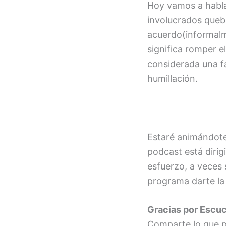
FEED RSS
Hoy vamos a hablar
ENLACE
involucrados queb
INCRUSTA
acuerdo(informalme
R
significa romper el
considerada una fa
humillación.
Estaré animándote
podcast está diri
esfuerzo, a veces 
programa darte la 
Gracias por Escu
Comparte lo que p